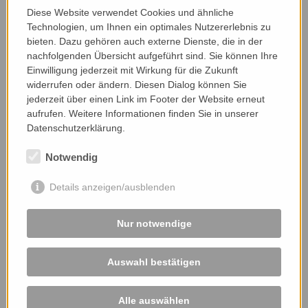
Keimlinge zu sehen
sein. Bis sich hier die voll
Diese Website verwendet Cookies und ähnliche
funktionsfähige Lebensgemeinschaft der Streuwiesen
Technologien, um Ihnen ein optimales Nutzererlebnis zu
etabliert, werden jedoch noch ein paar Jahre vergehen.
bieten. Dazu gehören auch externe Dienste, die in der
nachfolgenden Übersicht aufgeführt sind. Sie können Ihre
Koordiniert wurde die Beerntung von der
Einwilligung jederzeit mit Wirkung für die Zukunft
Schutzgebietsbetreuerin Anita Sinner, um eine
widerrufen oder ändern. Diesen Dialog können Sie
größtmögliche Schonung der Streuwiesen und deren
jederzeit über einen Link im Footer der Website erneut
Bewohner im Europaschutzgebiet Untersberg-Vorland zu
aufrufen. Weitere Informationen finden Sie in unserer
garantieren.
Datenschutzerklärung.
www.wildundkultiviert.at
Notwendig
Details anzeigen/ausblenden
Nur notwendige
© Anita Sinner
© Anita Sinner
Auswahl bestätigen
ZURÜCK
Alle auswählen